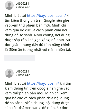
emotional issues
b0966231
2 days ago
Mình biết tới 
https://bayclubs.it.com/
 khi 
tìm kiếm thông tin trên Google nên ghé 
vào xem thử phiên bản mới. Mình chỉ 
xem qua bố cục và cách phân chia nội 
dung để so sánh. Nhìn chung, nội dung 
được sắp xếp khá gọn gàng, dễ nhìn. Sự 
đơn giản nhưng đầy đủ tính năng chính 
là điểm ấn tượng nhất với mình hiện tại.
Like
Reply
b0966231
2 days ago
Mình biết tới 
https://bayclubs.nl/
 khi tìm 
kiếm thông tin trên Google nên ghé vào 
xem thử phiên bản mới. Mình chỉ xem 
qua bố cục và cách phân chia nội dung 
để so sánh. Nhìn chung, nội dung được 
sắp xếp khá gọn gàng, dễ nhìn. Sự đơn 