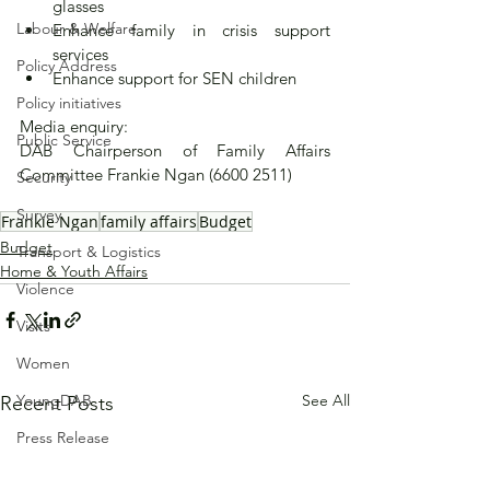
glasses
Labour & Welfare
Enhance family in crisis support 
services
Policy Address
Enhance support for SEN children
Policy initiatives
Media enquiry: 
Public Service
DAB Chairperson of Family Affairs 
Committee Frankie Ngan (6600 2511)
Security
Survey
Frankie Ngan
family affairs
Budget
Budget
Transport & Logistics
Home & Youth Affairs
Violence
Visits
Women
See All
YoungDAB
Recent Posts
Press Release