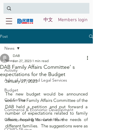
中文
Members login
Post
News
DAB
News
Jan 27, 2023
1 min read
DAB Family Affairs Committee’ s
Activity
expectations for the Budget
Adm of Justice and Legal Services
January 27, 2023
Budget
The new budget would be announced 
Civil Service
soon.  The Family Affairs Committee of the 
DAB held a petition and put forward a 
Commerce & Economic Development
number of expectations related to family 
affairs, hoping to cater to the needs of 
Constitutional & Mainland Affairs
different families.  The suggestions were as 
COVID-19 virus