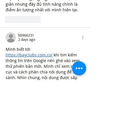
giản nhưng đầy đủ tính năng chính là 
điểm ấn tượng nhất với mình hiện tại.
Like
Reply
b0966231
2 days ago
Mình biết tới 
https://bayclubs.com.co/
 khi tìm kiếm 
thông tin trên Google nên ghé vào xem 
thử phiên bản mới. Mình chỉ xem qua bố 
cục và cách phân chia nội dung để so 
sánh. Nhìn chung, nội dung được sắp 
xếp khá gọn gàng, dễ nhìn. Sự đơn giản 
nhưng đầy đủ tính năng chính là điểm 
ấn tượng nhất với mình hiện tại.
Like
Reply
b0966231
2 days ago