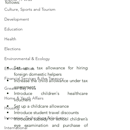
follows:
Culture, Sports and Tourism
Development
Education
Health
Elections
Environmental & Ecology
Set up a tax allowance for hiring 
Ethnic Minorities
foreign domestic helpers
Financial Services & the Treasury
Increase the child allowance under tax 
assessment 
Greater Bay Area
Introduce children's healthcare 
Home & Youth Affairs
vouchers
Set up a childcare allowance
Housing
Introduce student travel discounts
Innovation, Technology & Industry
Introduce subsidy for school children’s 
eye examination and purchase of 
International