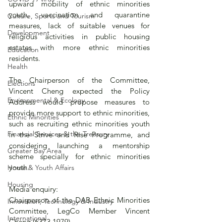
upward mobility of ethnic minorities 
youth, vaccination and quarantine 
Culture, Sports and Tourism
measures, lack of suitable venues for 
Development
religious activities in public housing 
estates with more ethnic minorities 
Education
residents.
Health
The Chairperson of the Committee, 
Elections
Vincent Cheng expected the Policy 
Environmental & Ecology
Address would propose measures to 
provide more support to ethnic minorities, 
Ethnic Minorities
such as recruiting ethnic minorities youth 
Financial Services & the Treasury
in the Strive and Rise Programme, and 
considering launching a mentorship 
Greater Bay Area
scheme specially for ethnic minorities 
youth.
Home & Youth Affairs
Housing
Media enquiry: 
Chairperson of the DAB Ethnic Minorities 
Innovation, Technology & Industry
Committee, LegCo Member Vincent 
International
Cheng (6373 1979)