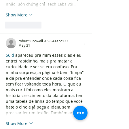
nhắc luôn chứng chỉ iTech Labs với…
Show More
Like
Reply
robert50powell.9.5.8.4+abc123
May 31
56 d
 apareceu pra mim esses dias e eu 
entrei rapidinho, mais pra matar a 
curiosidade e ver se era confuso. Pra 
minha surpresa, a página é bem “limpa” 
e dá pra entender onde cada coisa fica 
sem ficar voltando toda hora. O que eu 
mais curti foi como eles mostram a 
história crescimento da plataforma: tem 
uma tabela de linha do tempo que você 
bate o olho e já pega a ideia, sem 
precisar ler um textão. Também achei…
Show More