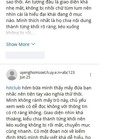
sao thôi. Ấn tượng đầu là giao diện khá 
nhẹ mắt, không bị nhồi chữ tùm lum nên 
nhìn cái là hiểu đại khái đang ở mục 
nào. Mình thích nhất là họ chia nội dung 
thành từng khối rõ ràng, kéo xuống 
không bị rối,…
Show More
Like
Reply
uyenghomsoet.h.uy.e.n+abc123
Jun 25
hitclub
 hôm bữa mình thấy mấy đứa bạn 
nhắc nên tiện tay vào nghía thử thôi. 
Mình không rành mấy trò này, chủ yếu 
xem web có dễ đọc không với thông tin 
có rõ ràng không. Giao diện nhìn khá 
thoáng, kiểu chia thành từng khối nên 
kéo xuống không bị rối mắt, chuyển mục 
cũng nhanh. Có một đoạn nói về kiểm 
định RNG mình thấy viết khá dễ hiểu, họ 