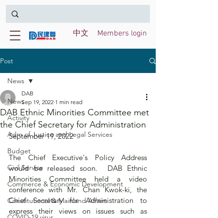
中文
Members login
Post
News
DAB
News
Sep 19, 2022
1 min read
DAB Ethnic Minorities Committee met
Activity
the Chief Secretary for Administration
Adm of Justice and Legal Services
September 19, 2022
Budget
The Chief Executive's Policy Address 
Civil Service
would be released soon.  DAB Ethnic 
Minorities Committee held a video 
Commerce & Economic Development
conference with Mr. Chan Kwok-ki, the 
Chief Secretary for Administration to 
Constitutional & Mainland Affairs
express their views on issues such as 
COVID-19 virus