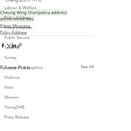
Labour & Welfare
Cheung Wing Shun
policy address
Policy Address
ethnic minorities
Ethnic Minorities
Policy initiatives
Policy Address
Public Service
Security
Survey
See All
Recent Posts
Transport & Logistics
Violence
Visits
Women
YoungDAB
Press Release