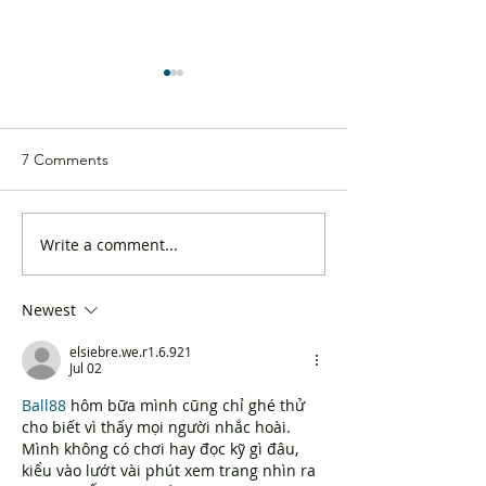
7 Comments
Write a comment...
"Proactively flexible,
Enhancing Hong
Innovative and pragmatic"
Muslim-friendly 
The DAB's response to
Newest
the 2024 Policy Address
elsiebre.we.r1.6.921
Jul 02
Ball88
 hôm bữa mình cũng chỉ ghé thử 
cho biết vì thấy mọi người nhắc hoài. 
Mình không có chơi hay đọc kỹ gì đâu, 
kiểu vào lướt vài phút xem trang nhìn ra 